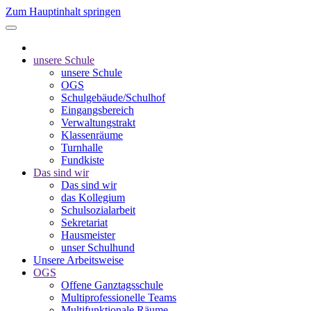
Zum Hauptinhalt springen
unsere Schule
unsere Schule
OGS
Schulgebäude/Schulhof
Eingangsbereich
Verwaltungstrakt
Klassenräume
Turnhalle
Fundkiste
Das sind wir
Das sind wir
das Kollegium
Schulsozialarbeit
Sekretariat
Hausmeister
unser Schulhund
Unsere Arbeitsweise
OGS
Offene Ganztagsschule
Multiprofessionelle Teams
Multifunktionale Räume